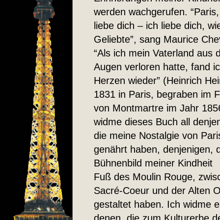
werden wachgerufen. “Paris,
liebe dich – ich liebe dich, wi
Geliebte”, sang Maurice Chev
“Als ich mein Vaterland aus 
Augen verloren hatte, fand i
Herzen wieder” (Heinrich Hei
1831 in Paris, begraben im F
von Montmartre im Jahr 185
widme dieses Buch all denje
die meine Nostalgie von Pari
genährt haben, denjenigen, 
Bühnenbild meiner Kindhei
Fuß des Moulin Rouge, zwis
Sacré-Coeur und der Alten 
gestaltet haben. Ich widme e
denen, die zum Kulturerbe d